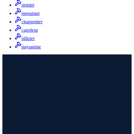
peintre
menuisier
charpentier
carreleur
plâtrier
paysagiste