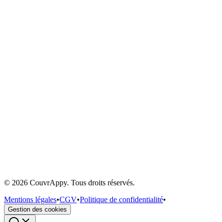
Prêt à booster votre activité ?
Rejoignez les artisans qui font confiance à CouvrAppy
Demander une démo
©
2026
CouvrAppy
.
Tous droits réservés.
Voir les tarifs
Mentions légales
•
CGV
•
Politique de confidentialité
•
Gestion des cookies