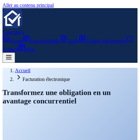
Aller au contenu principal
Couvrappy
Home
Fonctionnalités
Tarifs
Facture électronique
Contact
Blog
Accueil
Facturation électronique
Transformez
une
obligation
en
un
avantage
concurrentiel