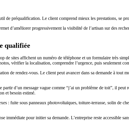
 outil de préqualification. Le client comprend mieux les prestations, se pr
t d’améliorer progressivement la visibilité de l’artisan sur des recherc
e qualifiée
rop de sites affichent un numéro de téléphone et un formulaire très simple
hotos, vérifier la localisation, comprendre l’urgence, puis seulement c
rvation de rendez-vous. Le client peut avancer dans sa demande à tout m
eu de partir d’un message vague comme “j’ai un problème de toit”, il peu
on et besoin estimé.
xes : fuite sous panneaux photovoltaïques, toiture-terrasse, solin de che
onse immédiate pour initier sa demande. L’entreprise reste accessible sa