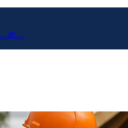
tact
Blog