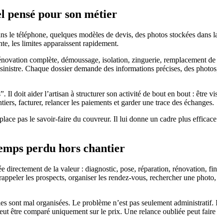
el pensé pour son métier
 le téléphone, quelques modèles de devis, des photos stockées dans la 
te, les limites apparaissent rapidement.
 rénovation complète, démoussage, isolation, zinguerie, remplacement de 
 sinistre. Chaque dossier demande des informations précises, des photos, 
. Il doit aider l’artisan à structurer son activité de bout en bout : être v
ntiers, facturer, relancer les paiements et garder une trace des échanges.
ace pas le savoir-faire du couvreur. Il lui donne un cadre plus efficace p
temps perdu hors chantier
e directement de la valeur : diagnostic, pose, réparation, rénovation, fi
rappeler les prospects, organiser les rendez-vous, rechercher une photo, 
les sont mal organisées. Le problème n’est pas seulement administratif.
eut être comparé uniquement sur le prix. Une relance oubliée peut faire