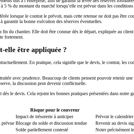
ments dus à l’entreprise, afin de garantir la levée des réserves formulée
ée à 5 % du montant du marché lorsqu’elle est prévue dans les conditions
férée lorsque le contrat le prévoit, mais cette retenue ne doit pas être
r à garantir la bonne exécution des réserves éventuelles.
fin du chantier. Elle doit être connue dès le départ, expliquée au client 
te fortement.
-elle être appliquée ?
tractuellement. En pratique, cela signifie que le devis, le contrat, les
tre traitée avec prudence. Beaucoup de clients pensent pouvoir retenir une
éserve, la discussion peut devenir conflictuelle.
ent dès le devis. Cela rejoint les bonnes pratiques présentées dans notre 
Risque pour le couvreur
Impact de trésorerie à anticiper
Prévoir le calendrie
s prévue
Blocage du solde et discussion tendue
Revenir au devis sig
Solde partiellement contesté
Noter précisément les