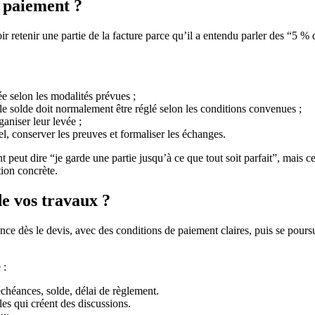
u paiement ?
ir retenir une partie de la facture parce qu’il a entendu parler des “5 %
uée selon les modalités prévues ;
: le solde doit normalement être réglé selon les conditions convenues ;
ganiser leur levée ;
tuel, conserver les preuves et formaliser les échanges.
ut dire “je garde une partie jusqu’à ce que tout soit parfait”, mais cette 
tion concrète.
e vos travaux ?
nce dès le devis, avec des conditions de paiement claires, puis se pour
 :
chéances, solde, délai de règlement.
les qui créent des discussions.