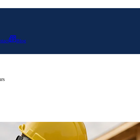
tact
Blog
urs