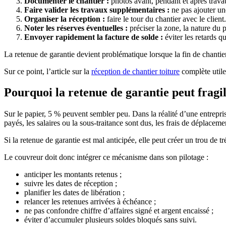
Documenter le chantier :
photos avant, pendant et après trava
Faire valider les travaux supplémentaires :
ne pas ajouter une
Organiser la réception :
faire le tour du chantier avec le client.
Noter les réserves éventuelles :
préciser la zone, la nature du p
Envoyer rapidement la facture de solde :
éviter les retards qu
La retenue de garantie devient problématique lorsque la fin de chantier 
Sur ce point, l’article sur la
réception de chantier toiture
complète utile
Pourquoi la retenue de garantie peut fragil
Sur le papier, 5 % peuvent sembler peu. Dans la réalité d’une entrepr
payés, les salaires ou la sous-traitance sont dus, les frais de déplacem
Si la retenue de garantie est mal anticipée, elle peut créer un trou de tr
Le couvreur doit donc intégrer ce mécanisme dans son pilotage :
anticiper les montants retenus ;
suivre les dates de réception ;
planifier les dates de libération ;
relancer les retenues arrivées à échéance ;
ne pas confondre chiffre d’affaires signé et argent encaissé ;
éviter d’accumuler plusieurs soldes bloqués sans suivi.