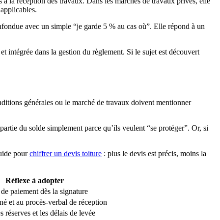
s à la réception des travaux. Dans les marchés de travaux privés, elle
 applicables.
 confondue avec un simple “je garde 5 % au cas où”. Elle répond à un
et intégrée dans la gestion du règlement. Si le sujet est découvert
 conditions générales ou le marché de travaux doivent mentionner
 partie du solde simplement parce qu’ils veulent “se protéger”. Or, si
guide pour
chiffrer un devis toiture
: plus le devis est précis, moins la
Réflexe à adopter
r de paiement dès la signature
né et au procès-verbal de réception
 réserves et les délais de levée