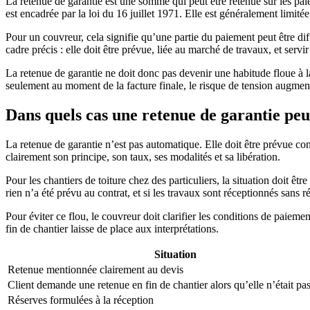
La retenue de garantie est une somme qui peut être retenue sur les paie
est encadrée par la loi du 16 juillet 1971. Elle est généralement limit
Pour un couvreur, cela signifie qu’une partie du paiement peut être dif
cadre précis : elle doit être prévue, liée au marché de travaux, et servi
La retenue de garantie ne doit donc pas devenir une habitude floue à la 
seulement au moment de la facture finale, le risque de tension augmen
Dans quels cas une retenue de garantie peut
La retenue de garantie n’est pas automatique. Elle doit être prévue con
clairement son principe, son taux, ses modalités et sa libération.
Pour les chantiers de toiture chez des particuliers, la situation doit ê
rien n’a été prévu au contrat, et si les travaux sont réceptionnés sans r
Pour éviter ce flou, le couvreur doit clarifier les conditions de paiem
fin de chantier laisse de place aux interprétations.
Situation
Retenue mentionnée clairement au devis
Client demande une retenue en fin de chantier alors qu’elle n’était pa
Réserves formulées à la réception