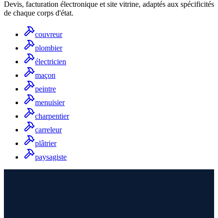
Devis, facturation électronique et site vitrine, adaptés aux spécificités
de chaque corps d'état.
couvreur
plombier
électricien
maçon
peintre
menuisier
charpentier
carreleur
plâtrier
paysagiste