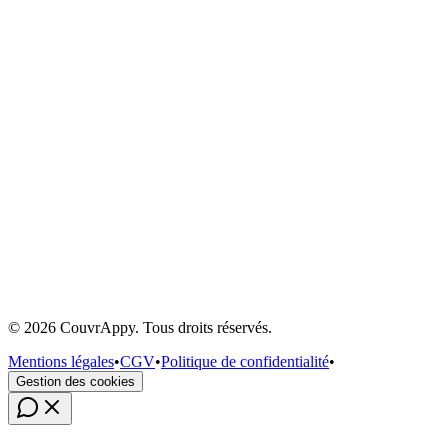
Prêt à booster votre activité ?
Rejoignez les artisans qui font confiance à CouvrAppy
Demander une démo
©
2026
CouvrAppy
.
Tous droits réservés.
Voir les tarifs
Mentions légales
•
CGV
•
Politique de confidentialité
•
Gestion des cookies