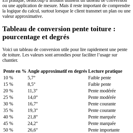
En pratique, beaucoup d’artisans utilisent un tableau de conversion
ou une application de mesure. Mais il reste important de comprendre
la logique du calcul, surtout lorsque le client transmet un plan ou une
valeur approximative.
Tableau de conversion pente toiture :
pourcentage et degrés
Voici un tableau de conversion utile pour lire rapidement une pente
de toiture. Les valeurs sont arrondies pour faciliter l’usage sur
chantier.
Pente en %
Angle approximatif en degrés
Lecture pratique
10 %
5,7°
Faible pente
15 %
8,5°
Faible pente
20 %
11,3°
Pente modérée
25 %
14,0°
Pente modérée
30 %
16,7°
Pente courante
35 %
19,3°
Pente courante
40 %
21,8°
Pente marquée
45 %
24,2°
Pente marquée
50 %
26,6°
Pente importante