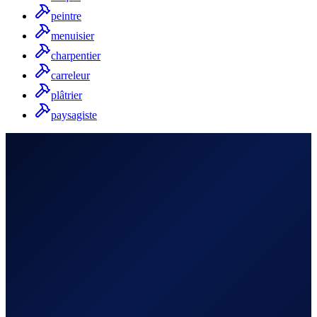
peintre
menuisier
charpentier
carreleur
plâtrier
paysagiste
personnalisée
Prénom *
Nom *
Entreprise *